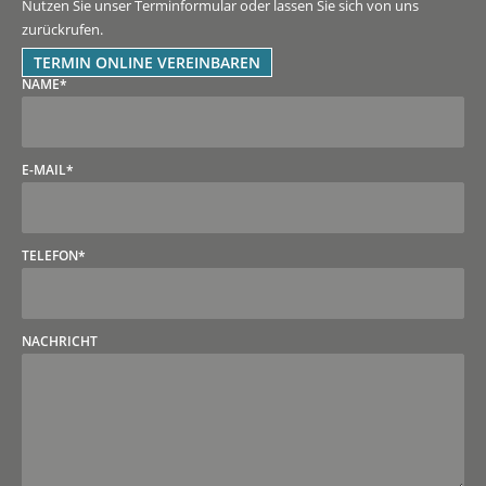
Nutzen Sie unser Terminformular oder lassen Sie sich von uns
zurückrufen.
TERMIN ONLINE VEREINBAREN
NAME*
E-MAIL*
TELEFON*
NACHRICHT